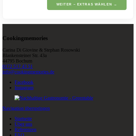
WEITER – EXTRAS WÄHLEN →
Cookingmemories
Carina Di Giovine & Stephan Rosowski
Blankensteiner Str. 43a
44795 Bochum
0172 517 43 51
info@cookingmemories.de
Facebook
Instagram
Navigation überspringen
Startseite
Über uns
Referenzen
FAQ