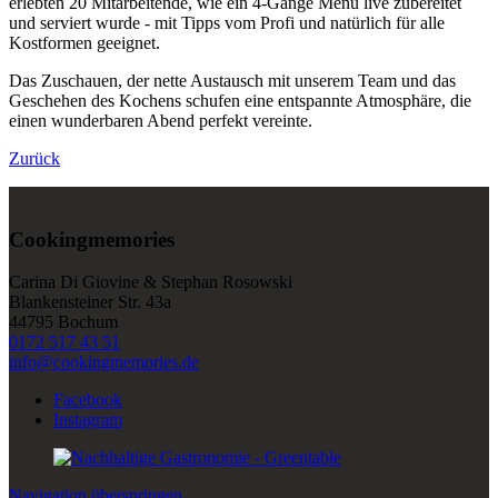
erlebten 20 Mitarbeitende, wie ein 4-Gänge Menü live zubereitet
und serviert wurde - mit Tipps vom Profi und natürlich für alle
Kostformen geeignet.
Das Zuschauen, der nette Austausch mit unserem Team und das
Geschehen des Kochens schufen eine entspannte Atmosphäre, die
einen wunderbaren Abend perfekt vereinte.
Zurück
Cookingmemories
Carina Di Giovine & Stephan Rosowski
Blankensteiner Str. 43a
44795 Bochum
0172 517 43 51
info@cookingmemories.de
Facebook
Instagram
Navigation überspringen